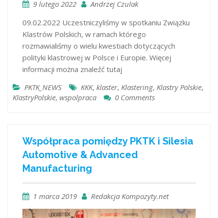
9 lutego 2022
Andrzej Czulak
09.02.2022 Uczestniczyliśmy w spotkaniu Związku
Klastrów Polskich, w ramach którego
rozmawialiśmy o wielu kwestiach dotyczących
polityki klastrowej w Polsce i Europie. Więcej
informacji można znaleźć tutaj
PKTK_NEWS
KKK
,
klaster
,
Klastering
,
Klastry Polskie
,
KlastryPolskie
,
wspolpraca
0 Comments
Współpraca pomiędzy PKTK i Silesia
Automotive & Advanced
Manufacturing
1 marca 2019
Redakcja Kompozyty.net