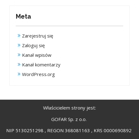
Meta
Zarejestruj się
Zaloguj się
Kanał wpisów
Kanał komentarzy
WordPress.org
Właścicielem strony jest:
GOFAR Sp. z o.o.
NIP 5130251298 , REGON 368081163 , KRS 0000690892