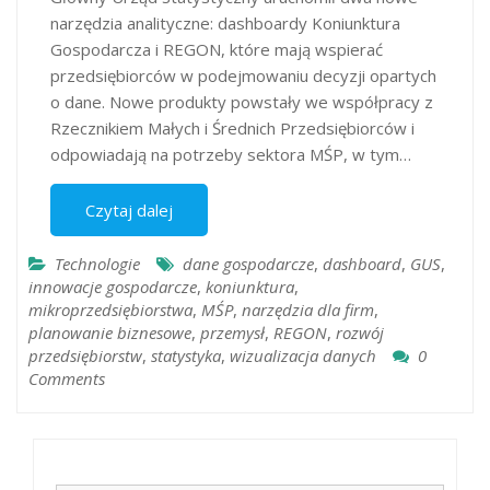
narzędzia analityczne: dashboardy Koniunktura
Gospodarcza i REGON, które mają wspierać
przedsiębiorców w podejmowaniu decyzji opartych
o dane. Nowe produkty powstały we współpracy z
Rzecznikiem Małych i Średnich Przedsiębiorców i
odpowiadają na potrzeby sektora MŚP, w tym…
Czytaj dalej
Technologie
dane gospodarcze
,
dashboard
,
GUS
,
innowacje gospodarcze
,
koniunktura
,
mikroprzedsiębiorstwa
,
MŚP
,
narzędzia dla firm
,
planowanie biznesowe
,
przemysł
,
REGON
,
rozwój
przedsiębiorstw
,
statystyka
,
wizualizacja danych
0
Comments