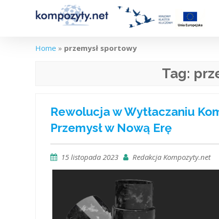
Skip
to
content
Home
»
przemysł sportowy
Tag:
prz
Rewolucja w Wytłaczaniu Ko
Przemysł w Nową Erę
15 listopada 2023
Redakcja Kompozyty.net