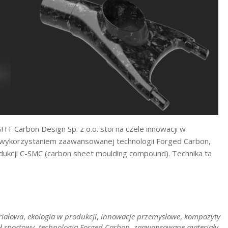
Carbon Design Sp. z o.o. stoi na czele innowacji w
 wykorzystaniem zaawansowanej technologii Forged Carbon,
dukcji C-SMC (carbon sheet moulding compound). Technika ta
riałowa
,
ekologia w produkcji
,
innowacje przemysłowe
,
kompozyty
ł sportowy
,
technologia Forged Carbon
,
zaawansowane materiały