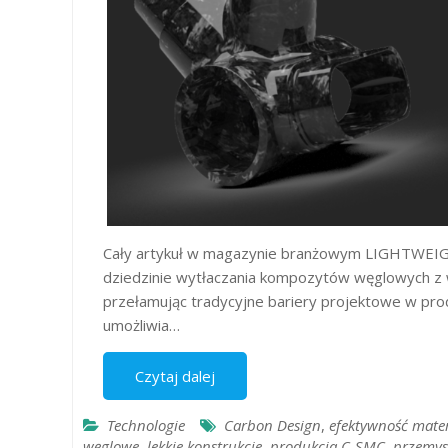
Cały artykuł w magazynie branżowym LIGHTWEIGHT 
dziedzinie wytłaczania kompozytów węglowych z
przełamując tradycyjne bariery projektowe w pro
umożliwia…
Czytaj dalej
Technologie
Carbon Design
,
efektywność mate
węglowe
,
lekkie konstrukcje
,
produkcja C-SMC
,
przemys