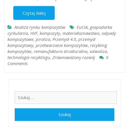
Czytaj dalej
Analiza rynku kompozytów
EuCIA
,
gospodarka
cyrkularna
,
HVF
,
kompozyty
,
materiałoznawstwo
,
odpady
kompozytowe
,
piroliza
,
Przemysł 4.0
,
przemysł
kompozytowy
,
przetwarzanie kompozytów
,
recykling
kompozytów
,
remanufaktura strukturalna
,
solwoliza
,
technologie recyklingu
,
Zrównoważony rozwój
0
Comments