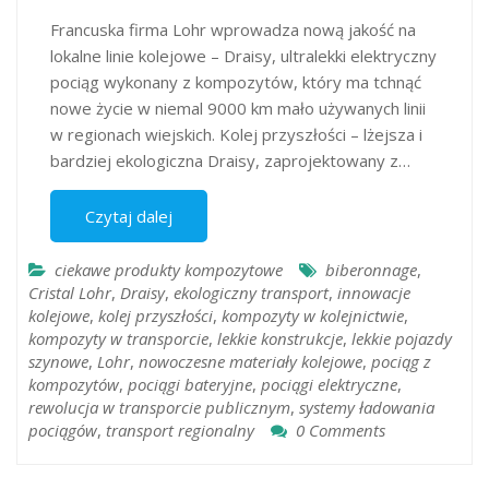
Francuska firma Lohr wprowadza nową jakość na
lokalne linie kolejowe – Draisy, ultralekki elektryczny
pociąg wykonany z kompozytów, który ma tchnąć
nowe życie w niemal 9000 km mało używanych linii
w regionach wiejskich. Kolej przyszłości – lżejsza i
bardziej ekologiczna Draisy, zaprojektowany z…
Czytaj dalej
ciekawe produkty kompozytowe
biberonnage
,
Cristal Lohr
,
Draisy
,
ekologiczny transport
,
innowacje
kolejowe
,
kolej przyszłości
,
kompozyty w kolejnictwie
,
kompozyty w transporcie
,
lekkie konstrukcje
,
lekkie pojazdy
szynowe
,
Lohr
,
nowoczesne materiały kolejowe
,
pociąg z
kompozytów
,
pociągi bateryjne
,
pociągi elektryczne
,
rewolucja w transporcie publicznym
,
systemy ładowania
pociągów
,
transport regionalny
0 Comments