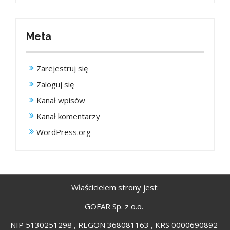
Meta
Zarejestruj się
Zaloguj się
Kanał wpisów
Kanał komentarzy
WordPress.org
Właścicielem strony jest:
GOFAR Sp. z o.o.
NIP 5130251298 , REGON 368081163 , KRS 0000690892