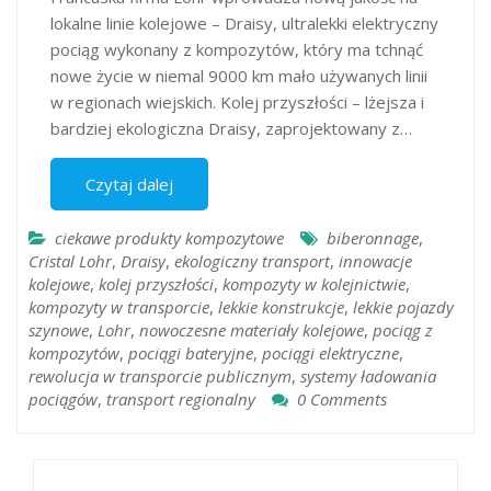
lokalne linie kolejowe – Draisy, ultralekki elektryczny
pociąg wykonany z kompozytów, który ma tchnąć
nowe życie w niemal 9000 km mało używanych linii
w regionach wiejskich. Kolej przyszłości – lżejsza i
bardziej ekologiczna Draisy, zaprojektowany z…
Czytaj dalej
ciekawe produkty kompozytowe
biberonnage
,
Cristal Lohr
,
Draisy
,
ekologiczny transport
,
innowacje
kolejowe
,
kolej przyszłości
,
kompozyty w kolejnictwie
,
kompozyty w transporcie
,
lekkie konstrukcje
,
lekkie pojazdy
szynowe
,
Lohr
,
nowoczesne materiały kolejowe
,
pociąg z
kompozytów
,
pociągi bateryjne
,
pociągi elektryczne
,
rewolucja w transporcie publicznym
,
systemy ładowania
pociągów
,
transport regionalny
0 Comments