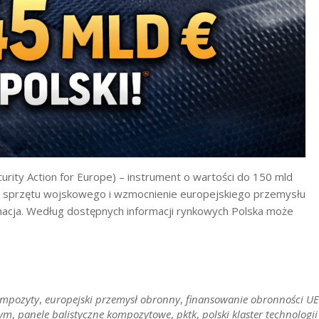
rity Action for Europe) – instrument o wartości do 150 mld
w sprzętu wojskowego i wzmocnienie europejskiego przemysłu
rmacja. Według dostępnych informacji rynkowych Polska może
ompozyty
,
europejski przemysł obronny
,
finansowanie obronności UE
nym
,
panele balistyczne kompozytowe
,
pktk
,
polski klaster technologii