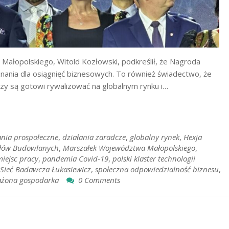
Małopolskiego, Witold Kozłowski, podkreślił, że Nagroda
znania dla osiągnięć biznesowych. To również świadectwo, że
zy są gotowi rywalizować na globalnym rynku i…
ania prospołeczne
,
działania zaradcze
,
globalny rynek
,
Hexja
iałów Budowlanych
,
Marszałek Województwa Małopolskiego
,
iejsc pracy
,
pandemia Covid-19
,
polski klaster technologii
Sieć Badawcza Łukasiewicz
,
społeczna odpowiedzialność biznesu
,
żona gospodarka
0 Comments