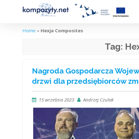
Skip
to
content
Home
»
Hexja Composites
Tag:
He
Nagroda Gospodarcza Wojewó
drzwi dla przedsiębiorców zm
15 września 2023
Andrzej Czulak