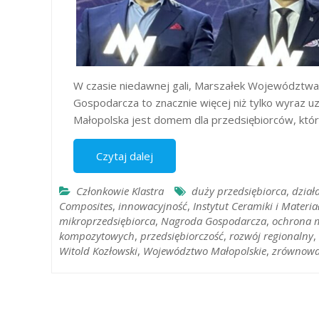
W czasie niedawnej gali, Marszałek Województwa 
Gospodarcza to znacznie więcej niż tylko wyraz u
Małopolska jest domem dla przedsiębiorców, któr
Czytaj dalej
Członkowie Klastra
duży przedsiębiorca
,
dział
Composites
,
innowacyjność
,
Instytut Ceramiki i Mater
mikroprzedsiębiorca
,
Nagroda Gospodarcza
,
ochrona m
kompozytowych
,
przedsiębiorczość
,
rozwój regionalny
,
Witold Kozłowski
,
Województwo Małopolskie
,
zrównowa