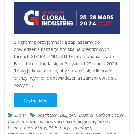
Z ogromną przyjemnością zapraszamy do
odwiedzenia naszego stoiska na prestiżowych
targach GLOBAL INDUSTRIE International Trade
Fair, które odbędą się w Paryżu od 25 marca 2024.
To wyjątkowa okazja, aby spotkać się z liderami
branży, wymienić doświadczenia i zainspirować się
nowymi…
Czytaj dalej
Event
Basalttech
,
BLEJKAN
,
Bosmal
,
Carbon Design
,
GoFar
,
innowacje
,
innowacje technologiczne
,
liderzy
branży
,
networking
,
PAIH
,
paryż
,
przemysł
,
reindustrializacja
,
Rymatex
,
spotkania biznesowe
,
targi