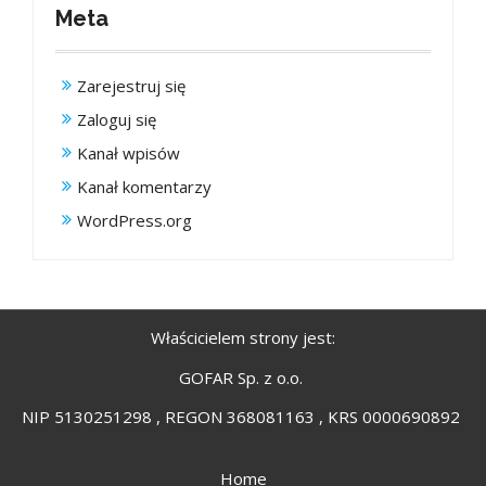
Meta
Zarejestruj się
Zaloguj się
Kanał wpisów
Kanał komentarzy
WordPress.org
Właścicielem strony jest:
GOFAR Sp. z o.o.
NIP 5130251298 , REGON 368081163 , KRS 0000690892
Home