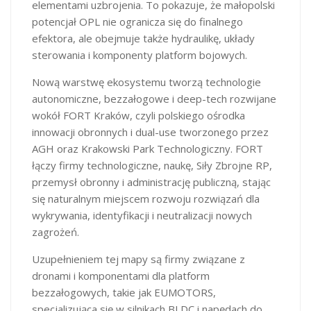
elementami uzbrojenia. To pokazuje, że małopolski
potencjał OPL nie ogranicza się do finalnego
efektora, ale obejmuje także hydraulikę, układy
sterowania i komponenty platform bojowych.
Nową warstwę ekosystemu tworzą technologie
autonomiczne, bezzałogowe i deep-tech rozwijane
wokół FORT Kraków, czyli polskiego ośrodka
innowacji obronnych i dual-use tworzonego przez
AGH oraz Krakowski Park Technologiczny. FORT
łączy firmy technologiczne, naukę, Siły Zbrojne RP,
przemysł obronny i administrację publiczną, stając
się naturalnym miejscem rozwoju rozwiązań dla
wykrywania, identyfikacji i neutralizacji nowych
zagrożeń.
Uzupełnieniem tej mapy są firmy związane z
dronami i komponentami dla platform
bezzałogowych, takie jak EUMOTORS,
specjalizująca się w silnikach BLDC i napędach do