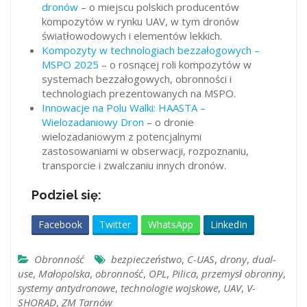
dronów
– o miejscu polskich producentów
kompozytów w rynku UAV, w tym dronów
światłowodowych i elementów lekkich.
Kompozyty w technologiach bezzałogowych –
MSPO 2025
– o rosnącej roli kompozytów w
systemach bezzałogowych, obronności i
technologiach prezentowanych na MSPO.
Innowacje na Polu Walki: HAASTA –
Wielozadaniowy Dron
– o dronie
wielozadaniowym z potencjalnymi
zastosowaniami w obserwacji, rozpoznaniu,
transporcie i zwalczaniu innych dronów.
Podziel się:
Facebook
Twitter
WhatsApp
LinkedIn
Obronność
bezpieczeństwo
,
C-UAS
,
drony
,
dual-
use
,
Małopolska
,
obronność
,
OPL
,
Pilica
,
przemysł obronny
,
systemy antydronowe
,
technologie wojskowe
,
UAV
,
V-
SHORAD
,
ZM Tarnów