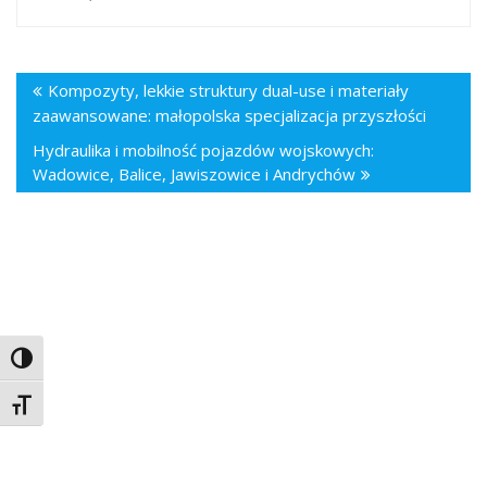
Kompozyty, lekkie struktury dual-use i materiały
zaawansowane: małopolska specjalizacja przyszłości
Hydraulika i mobilność pojazdów wojskowych:
Wadowice, Balice, Jawiszowice i Andrychów
Toggle High Contrast
Toggle Font size