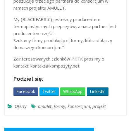
poszukuje trzeciego partnera do konsorcjum w
ramach projektu AMULET.
My (BLACKFABRIC) jesteśmy producentem
termoplastycznych prepregów, a nasz partner jest
producentem części.
Szukamy firmy produkującej formy, która dołączy
do naszego konsorcjum.”
Zainteresowanych członków PKTK prosimy o
kontakt: kontakt@kompozyty.net
Podziel się:
Facebook
Twitter
WhatsApp
LinkedIn
Oferty
amulet
,
formy
,
konsorcjum
,
projekt