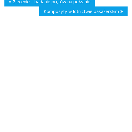
Zlecenie – badanie prętów na pełzanie
Kompozyty w lotnictwie pasażerskim