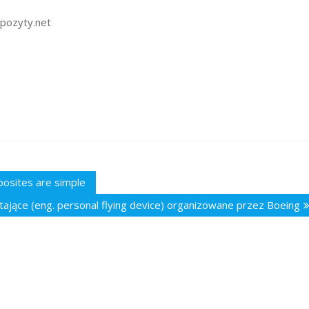
pozyty.net
osites are simple
tające (eng. personal flying device) organizowane przez Boeing