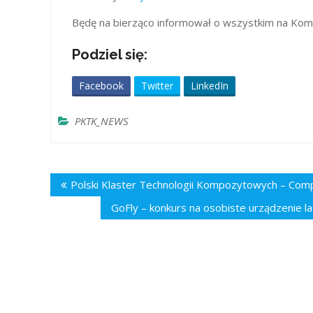
Będę na bierząco informował o wszystkim na Kom
Podziel się:
Facebook
Twitter
LinkedIn
PKTK_NEWS
Nawigacja
Polski Klaster Technologii Kompozytowych – Comp
wpisu
GoFly – konkurs na osobiste urządzenie la