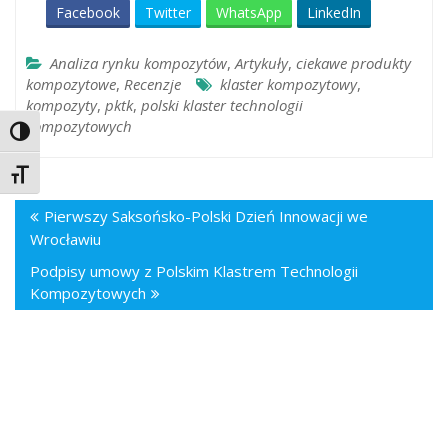
Facebook
Twitter
WhatsApp
LinkedIn
Analiza rynku kompozytów
,
Artykuły
,
ciekawe produkty
kompozytowe
,
Recenzje
klaster kompozytowy
,
kompozyty
,
pktk
,
polski klaster technologii
kompozytowych
Toggle High Contrast
Toggle Font size
Pierwszy Saksońsko-Polski Dzień Innowacji we
Wrocławiu
Podpisy umowy z Polskim Klastrem Technologii
Kompozytowych