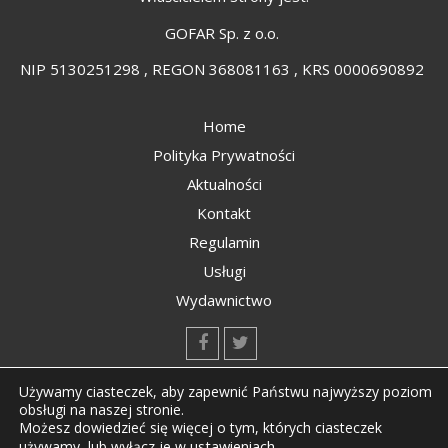
GOFAR Sp. z o.o.
NIP 5130251298 , REGON 368081163 , KRS 0000690892
Home
Polityka Prywatności
Aktualności
Kontakt
Regulamin
Usługi
Wydawnictwo
kontakt@kompozyty.net
Używamy ciasteczek, aby zapewnić Państwu najwyższy poziom
obsługi na naszej stronie.
Możesz dowiedzieć się więcej o tym, których ciasteczek
ustawieniach
.
używamy, lub wyłącz je w