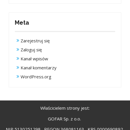
Meta
Zarejestruj się
Zaloguj się
Kanał wpisów
Kanał komentarzy
WordPress.org
Właścicielem strony jest:
GOFAR Sp. z o.o.
NIP 5130251298 , REGON 368081163 , KRS 0000690892