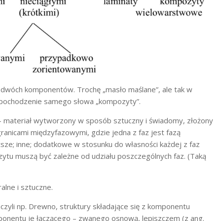
wóch komponentów. Trochę „masło maślane”, ale tak w
z pochodzenie samego słowa „kompozyty”.
 materiał wytworzony w sposób sztuczny i świadomy, złożony
ranicami międzyfazowymi, gdzie jedna z faz jest fazą
ze; inne; dodatkowe w stosunku do własności każdej z faz
tu muszą być zależne od udziału poszczególnych faz. (Taką
lne i sztuczne.
czyli np. Drewno, struktury składające się z komponentu
ponentu je łączącego – zwanego osnową, lepiszczem (z ang.