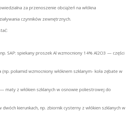
powiedzialna za przenoszenie obciążeń na włókna
działywania czynników zewnętrznych.
tać:
w np. SAP: spiekany proszek Al wzmocniony 14% Al2O3 — części
tra (np. poliamid wzmocniony włóknem szklanym- koła zębate w
cm) — maty z włókien szklanych w osnowie poliestrowej do
w dwóch kierunkach, np. zbiornik cysterny z włókien szklanych w