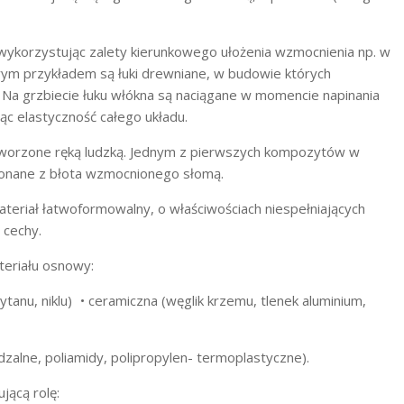
, wykorzystując zalety kierunkowego ułożenia wzmocnienia np. w
ym przykładem są łuki drewniane, w budowie których
 Na grzbiecie łuku włókna są naciągane w momencie napinania
jąc elastyczność całego układu.
worzone ręką ludzką. Jednym z pierwszych kompozytów w
ykonane z błota wzmocnionego słomą.
teriał łatwoformowalny, o właściwościach niespełniających
 cechy.
teriału osnowy:
tanu, niklu) • ceramiczna (węglik krzemu, tlenek aluminium,
alne, poliamidy, polipropylen- termoplastyczne).
ącą rolę: