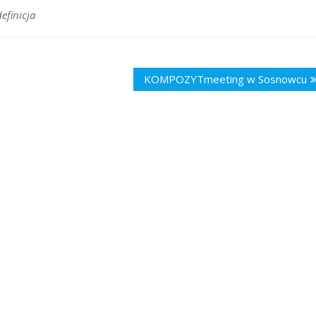
efinicja
KOMPOZYTmeeting w Sosnowcu