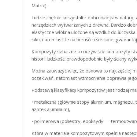
Matrix).
Ludzie chętnie korzystali z dobrodziejstw natury
narzędziach wytwarzanych z drewna. Bardzo dobr
elastyczne włókna ułożone są wzdłuż do łuczyska.
łuku, natomiast te na brzuśćcu ściskane, gwarantu
Kompozyty sztuczne to oczywiście kompozyty st
historii ludzkości prawdopodobnie były ściany w
Można zauważyć więc, że osnowa to najczęściej ma
oczekiwań, natomiast wzmocnienie poprawia jego
Podstawą klasyfikacji kompozytów jest rodzaj ma
• metaliczna (głównie stopy aluminium, magnezu, ty
azotek aluminium),
• polimerowa (poliestry, epoksydy — termoutwardz
Która w materiale kompozytowym spełnia następuj