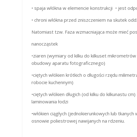
• spaja włókna w elemencie konstrukcji • jest od
• chroni włókna przed zniszczeniem na skutek od
Natomiast tzw. Faza wzmacniająca może mieć pos
nanocząstek
•ziaren (wymiary od kilku do kilkuset mikrometró
obudowy aparatu fotograficznego)
•ciętych włókien krótkich o długości rzędu milime
robocie kuchennym)
•ciętych włókien długich (od kilku do kilkunastu 
laminowania łodzi
•włókien ciągłych (jednokierunkowych lub tkanych 
osnowie poliestrowej nawijanych na rdzeniu.