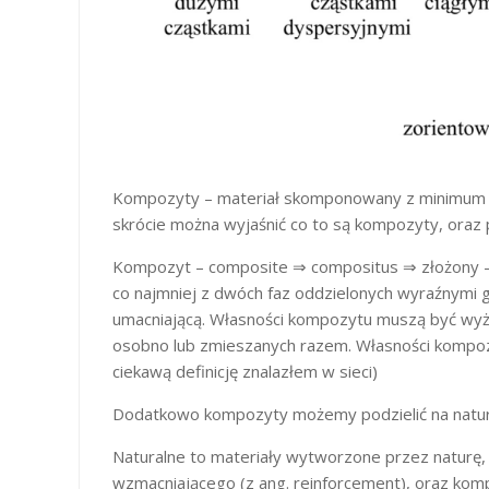
Kompozyty – materiał skomponowany z minimum d
skrócie można wyjaśnić co to są kompozyty, ora
Kompozyt – composite ⇒ compositus ⇒ złożony –
co najmniej z dwóch faz oddzielonych wyraźnymi g
umacniającą. Własności kompozytu muszą być wyżs
osobno lub zmieszanych razem. Własności kompozy
ciekawą definicję znalazłem w sieci)
Dodatkowo kompozyty możemy podzielić na natura
Naturalne to materiały wytworzone przez naturę, 
wzmacniającego (z ang. reinforcement), oraz kom