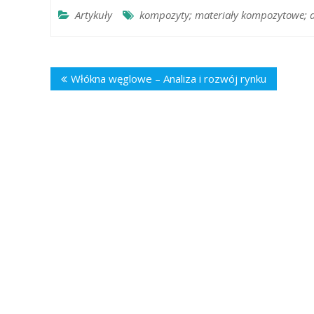
Artykuły
kompozyty; materiały kompozytowe; d
Nawigacja
Włókna węglowe – Analiza i rozwój rynku
wpisu