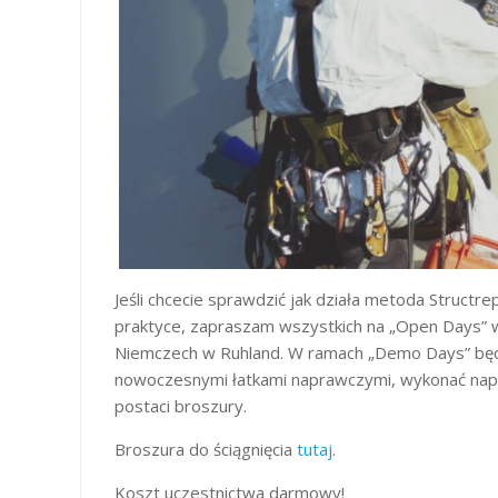
Jeśli chcecie sprawdzić jak działa metoda Structr
praktyce, zapraszam wszystkich na „Open Days” w 
Niemczech w Ruhland. W ramach „Demo Days” bę
nowoczesnymi łatkami naprawczymi, wykonać napr
postaci broszury.
Broszura do ściągnięcia
tutaj
.
Koszt uczestnictwa darmowy!