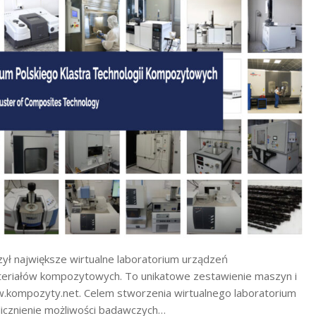
ył największe wirtualne laboratorium urządzeń
teriałów kompozytowych. To unikatowe zestawienie maszyn i
w.kompozyty.net. Celem stworzenia wirtualnego laboratorium
licznienie możliwości badawczych…