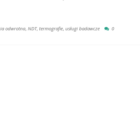
ria odwrotna
,
NDT
,
termografie
,
usługi badawcze
0