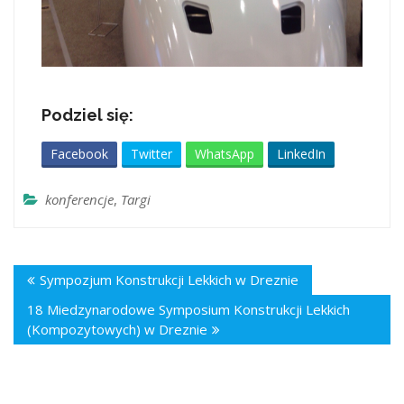
Podziel się:
Facebook
Twitter
WhatsApp
LinkedIn
konferencje
,
Targi
Sympozjum Konstrukcji Lekkich w Dreznie
18 Miedzynarodowe Symposium Konstrukcji Lekkich
(Kompozytowych) w Dreznie