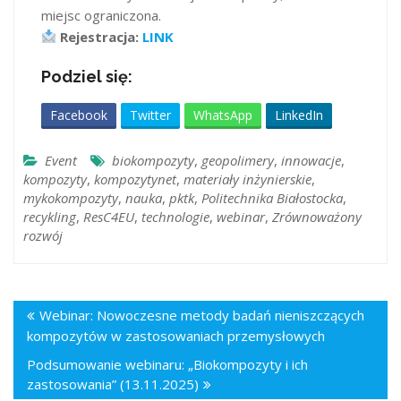
miejsc ograniczona.
Rejestracja:
LINK
Podziel się:
Facebook
Twitter
WhatsApp
LinkedIn
Event
biokompozyty
,
geopolimery
,
innowacje
,
kompozyty
,
kompozytynet
,
materiały inżynierskie
,
mykokompozyty
,
nauka
,
pktk
,
Politechnika Białostocka
,
recykling
,
ResC4EU
,
technologie
,
webinar
,
Zrównoważony
rozwój
Webinar: Nowoczesne metody badań nieniszczących
kompozytów w zastosowaniach przemysłowych
Podsumowanie webinaru: „Biokompozyty i ich
zastosowania” (13.11.2025)