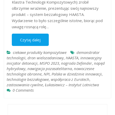
Klastra Technologii Kompozytowych) zrobił
olbrzymie wrażenie, prezentując swój najnowszy
produkt – system bezzałogowy HAASTA.
Wydarzenie to było szczególnie istotne, biorąc pod
uwagę rosnącą rolę…
Czytaj dalej
ciekawe produkty kompozytowe
demonstrator
technologii
,
dron wielozadaniowy
,
HAASTA
,
innowacyjny
inicjator detonacji
,
MSPO 2023
,
nagroda Defender
,
napęd
hybrydowy
,
nawigacja pozasatelitarna
,
nowoczesne
technologie obronne
,
NPI
,
Polska w dziedzinie innowacji
,
technologie bezzałogowe
,
współpraca z Eurotech
,
zastosowania cywilne
,
Łukasiewicz – Instytut Lotnictwa
0 Comments