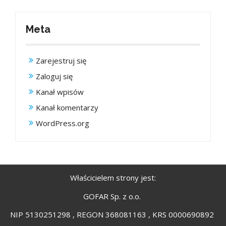
Meta
Zarejestruj się
Zaloguj się
Kanał wpisów
Kanał komentarzy
WordPress.org
Właścicielem strony jest:
GOFAR Sp. z o.o.
NIP 5130251298 , REGON 368081163 , KRS 0000690892