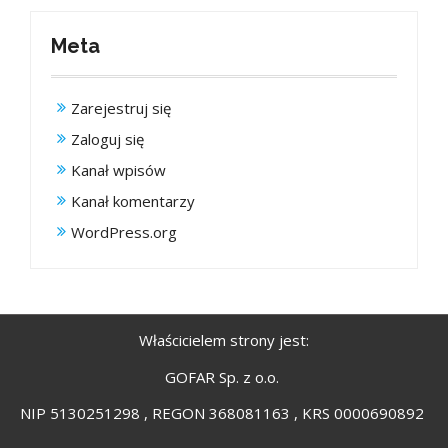
Meta
Zarejestruj się
Zaloguj się
Kanał wpisów
Kanał komentarzy
WordPress.org
Właścicielem strony jest:
GOFAR Sp. z o.o.
NIP 5130251298 , REGON 368081163 , KRS 0000690892