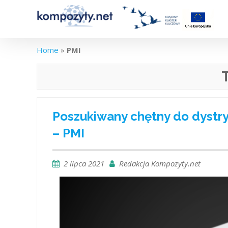
Skip
to
content
Home
»
PMI
Poszukiwany chętny do dystr
– PMI
2 lipca 2021
Redakcja Kompozyty.net