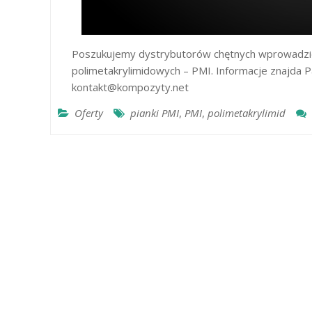
Poszukujemy dystrybutorów chętnych wprowadzić
polimetakrylimidowych – PMI. Informacje znajda 
kontakt@kompozyty.net
Oferty
pianki PMI
,
PMI
,
polimetakrylimid