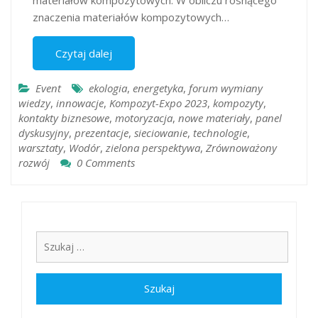
materiałów kompozytowych. W obliczu rosnącego
znaczenia materiałów kompozytowych…
Czytaj dalej
Event
ekologia
,
energetyka
,
forum wymiany
wiedzy
,
innowacje
,
Kompozyt-Expo 2023
,
kompozyty
,
kontakty biznesowe
,
motoryzacja
,
nowe materiały
,
panel
dyskusyjny
,
prezentacje
,
sieciowanie
,
technologie
,
warsztaty
,
Wodór
,
zielona perspektywa
,
Zrównoważony
rozwój
0 Comments