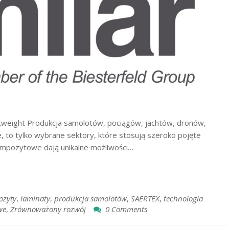
tweight Produkcja samolotów, pociągów, jachtów, dronów,
, to tylko wybrane sektory, które stosują szeroko pojęte
ompozytowe dają unikalne możliwości…
ozyty
,
laminaty
,
produkcja samolotów
,
SAERTEX
,
technologia
we
,
Zrównoważony rozwój
0 Comments