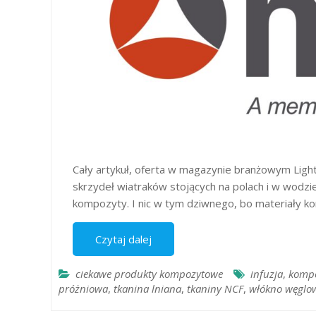
Cały artykuł, oferta w magazynie branżowym Ligh
skrzydeł wiatraków stojących na polach i w wodzie
kompozyty. I nic w tym dziwnego, bo materiały k
Czytaj dalej
ciekawe produkty kompozytowe
infuzja
,
komp
próżniowa
,
tkanina lniana
,
tkaniny NCF
,
włókno węglo