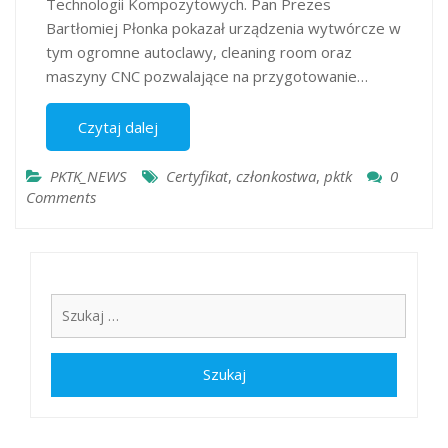
Technologii Kompozytowych. Pan Prezes
Bartłomiej Płonka pokazał urządzenia wytwórcze w
tym ogromne autoclawy, cleaning room oraz
maszyny CNC pozwalające na przygotowanie…
Czytaj dalej
PKTK_NEWS
Certyfikat
,
członkostwa
,
pktk
0
Comments