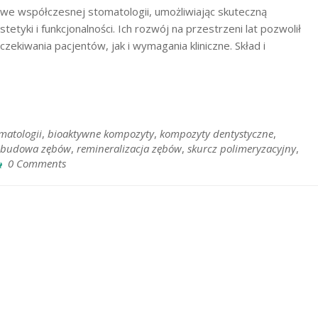
we współczesnej stomatologii, umożliwiając skuteczną
yki i funkcjonalności. Ich rozwój na przestrzeni lat pozwolił
ekiwania pacjentów, jak i wymagania kliniczne. Skład i
matologii
,
bioaktywne kompozyty
,
kompozyty dentystyczne
,
budowa zębów
,
remineralizacja zębów
,
skurcz polimeryzacyjny
,
0 Comments