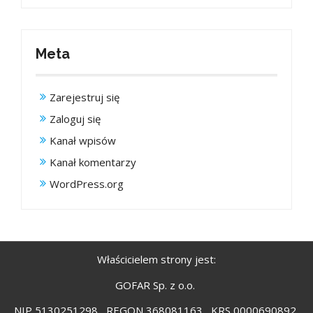
Meta
Zarejestruj się
Zaloguj się
Kanał wpisów
Kanał komentarzy
WordPress.org
Właścicielem strony jest:
GOFAR Sp. z o.o.
NIP 5130251298 , REGON 368081163 , KRS 0000690892