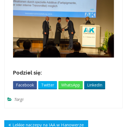
Podziel się:
Facebook
Twitter
WhatsApp
LinkedIn
Targi
Lekkie naczepy na IAA w Hanowerze