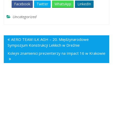
Facebook
Twitter
WhatsApp
LinkedIn
Uncategorized
AERO TEAM ILK AGH – 20. Międzynarodowe
Sympozjum Konstrukcji Lekkich w Dreźnie
Kolejni znamienici prezenterzy na Impact 16 w Krakowie