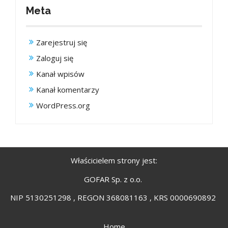
Meta
Zarejestruj się
Zaloguj się
Kanał wpisów
Kanał komentarzy
WordPress.org
Właścicielem strony jest:
GOFAR Sp. z o.o.
NIP 5130251298 , REGON 368081163 , KRS 0000690892
Home