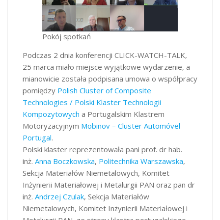
Pokój spotkań
Podczas 2 dnia konferencji CLICK-WATCH-TALK,
25 marca miało miejsce wyjątkowe wydarzenie, a
mianowicie została podpisana umowa o współpracy
pomiędzy
Polish Cluster of Composite
Technologies / Polski Klaster Technologii
Kompozytowych
a Portugalskim Klastrem
Motoryzacyjnym
Mobinov – Cluster Automóvel
Portugal
.
Polski klaster reprezentowała pani prof. dr hab.
inż.
Anna Boczkowska
,
Politechnika Warszawska
,
Sekcja Materiałów Niemetalowych, Komitet
Inżynierii Materiałowej i Metalurgii PAN oraz pan dr
inż.
Andrzej Czulak
, Sekcja Materiałów
Niemetalowych, Komitet Inżynierii Materiałowej i
Metalurgii PAN, ze strony klastra portugalskiego