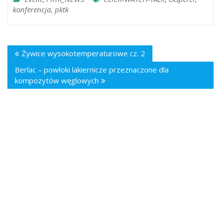
konferencja
,
pktk
Żywice wysokotemperaturowe cz. 2
Berlac – powłoki lakiernicze przeznaczone dla
kompozytów węglowych