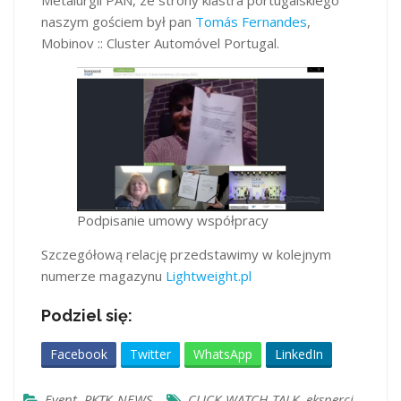
naszym gościem był pan
Tomás Fernandes
,
Mobinov :: Cluster Automóvel Portugal.
Podpisanie umowy współpracy
Szczegółową relację przedstawimy w kolejnym
numerze magazynu
Lightweight.pl
Podziel się:
Facebook
Twitter
WhatsApp
LinkedIn
Event
,
PKTK_NEWS
CLICK-WATCH-TALK
,
eksperci
,