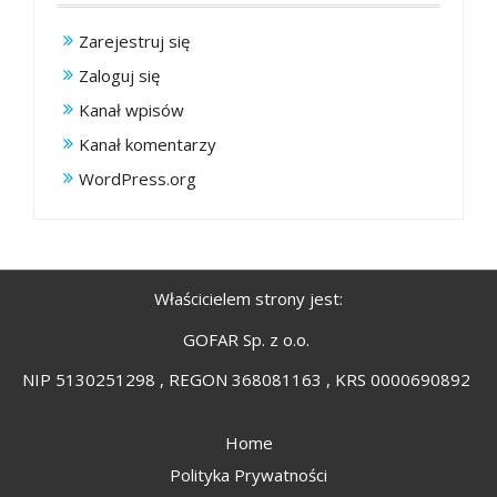
Zarejestruj się
Zaloguj się
Kanał wpisów
Kanał komentarzy
WordPress.org
Właścicielem strony jest:
GOFAR Sp. z o.o.
NIP 5130251298 , REGON 368081163 , KRS 0000690892
Home
Polityka Prywatności