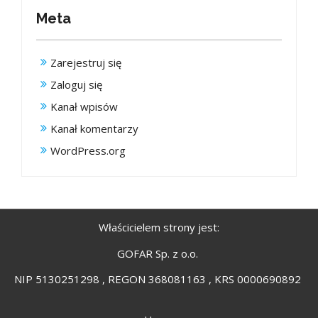
Meta
Zarejestruj się
Zaloguj się
Kanał wpisów
Kanał komentarzy
WordPress.org
Właścicielem strony jest:
GOFAR Sp. z o.o.
NIP 5130251298 , REGON 368081163 , KRS 0000690892