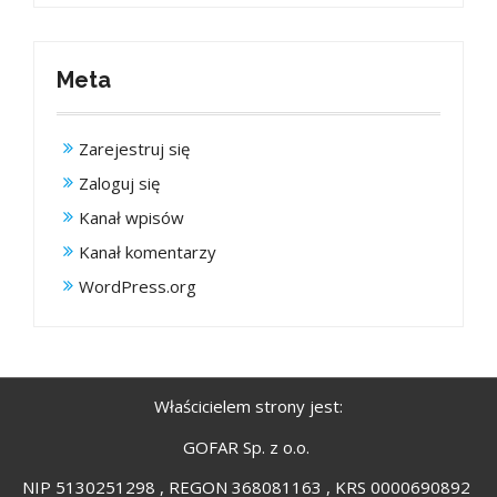
Meta
Zarejestruj się
Zaloguj się
Kanał wpisów
Kanał komentarzy
WordPress.org
Właścicielem strony jest:
GOFAR Sp. z o.o.
NIP 5130251298 , REGON 368081163 , KRS 0000690892