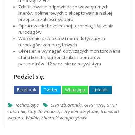
rurociągu z H2
Zdefiniowanie odpowiednich wewnętrznych
linerów polimerowych o akceptowalnie niskiej
przepuszczalności wodoru
Opracowanie bezpiecznej technologii łączenia
rurociągów
Wdrożenie przepisów i norm dotyczących
rurociągów kompozytowych
Określenie wymagań dotyczących monitorowania
stanu konstrukcji konstrukcji i pomiarów
parametrów H2 w czasie rzeczywistym
Podziel się:
Facebook
Twitter
WhatsApp
LinkedIn
Technologie
CFRP zbiornniki
,
GFRP rury
,
GFRP
zbiorniki
,
rury do wodoru
,
rury kompozytowe
,
transport
wodoru
,
Wodór
,
zbiorniki kompozytowe