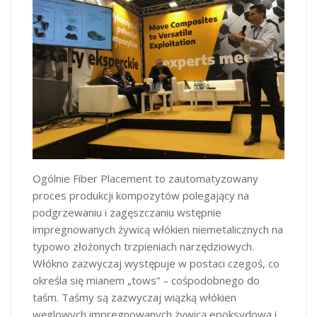
Ogólnie Fiber Placement to zautomatyzowany
proces produkcji kompozytów polegający na
podgrzewaniu i zagęszczaniu wstępnie
impregnowanych żywicą włókien niemetalicznych na
typowo złożonych trzpieniach narzędziowych.
Włókno zazwyczaj występuje w postaci czegoś, co
określa się mianem „tows” – cośpodobnego do
taśm. Taśmy są zazwyczaj wiązką włókien
węglowych impregnowanych żywicą epoksydową i