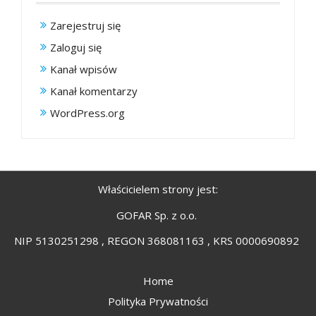
Zarejestruj się
Zaloguj się
Kanał wpisów
Kanał komentarzy
WordPress.org
Właścicielem strony jest:
GOFAR Sp. z o.o.
NIP 5130251298 , REGON 368081163 , KRS 0000690892
Home
Polityka Prywatności