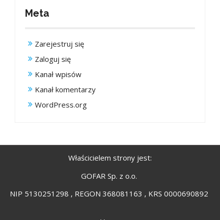
Meta
Zarejestruj się
Zaloguj się
Kanał wpisów
Kanał komentarzy
WordPress.org
Właścicielem strony jest:
GOFAR Sp. z o.o.
NIP 5130251298 , REGON 368081163 , KRS 0000690892