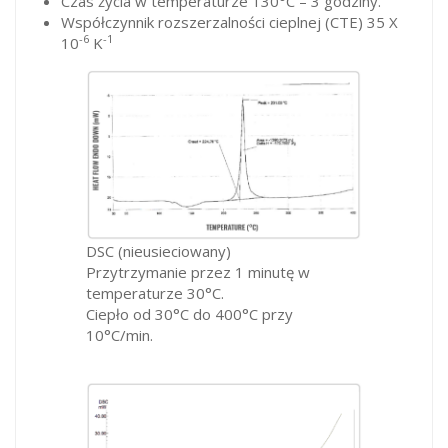
Czas życia w temperaturze 130°C – 3 godziny.
Współczynnik rozszerzalności cieplnej (CTE) 35 X
-6
-1
10
K
DSC (nieusieciowany)
Przytrzymanie przez 1 minutę w
temperaturze 30°C.
Ciepło od 30°C do 400°C przy
10°C/min.