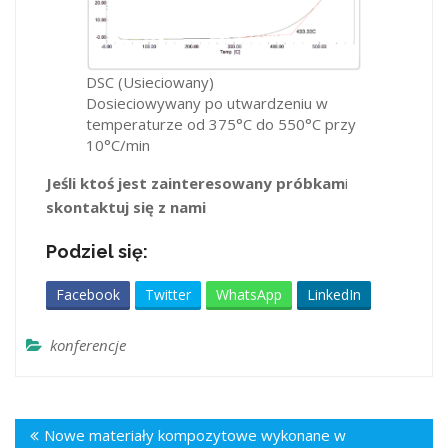
DSC (Usieciowany)
Dosieciowywany po utwardzeniu w
temperaturze od 375°C do 550°C przy
10°C/min
Jeśli ktoś jest zainteresowany próbkam
i
skontaktuj się z nami
Podziel się:
Facebook
Twitter
WhatsApp
LinkedIn
konferencje
Nowe materiały kompozytowe wykonane w