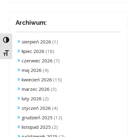
Archiwum:
Toggle High Contrast
sierpień 2026
(1)
lipiec 2026
(18)
Toggle Font size
czerwiec 2026
(7)
maj 2026
(4)
kwiecień 2026
(15)
marzec 2026
(3)
luty 2026
(2)
styczeń 2026
(4)
grudzień 2025
(12)
listopad 2025
(2)
październik 2025
(2)