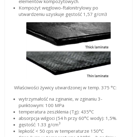
elementów kompozytowych.
Kompozyt węglowo-ftalonitrylowy po
utwardzeniu uzyskuje gęstość 1,57 g/cm3
Właściwości żywicy utwardzonej w temp. 375 °C:
wytrzymałość na zginanie, w zginaniu 3-
punktowym: 100 MPa
temperatura zeszklenia (Tg): 435°C
absorpcja wilgoci (54 h przy 60°C wody): 1,5%.
3
gęstość: 1.33 g/cm
lepkość < 50 cps w temperaturze 150°C