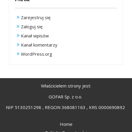
Zarejestruj się
Zaloguj się
Kanał wpisów
Kanał komentarzy
WordPress.org
Właścicielem strony jest:
GOFAR Sp. z o.o.
NIP 5130251298 , REGON 368081163 , KRS 0000690892
Home