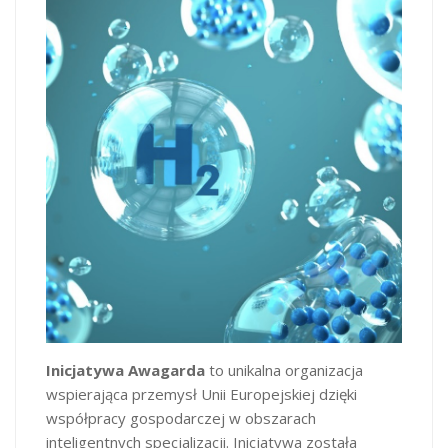
Inicjatywa Awagarda
to unikalna organizacja
wspierająca przemysł Unii Europejskiej dzięki
współpracy gospodarczej w obszarach
inteligentnych specjalizacji. Inicjatywa została