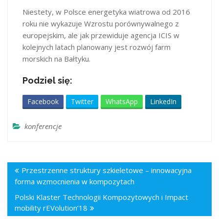
Niestety, w Polsce energetyka wiatrowa od 2016
roku nie wykazuje Wzrostu porównywalnego z
europejskim, ale jak przewiduje agencja ICIS w
kolejnych latach planowany jest rozwój farm
morskich na Bałtyku.
Podziel się:
Facebook
Twitter
WhatsApp
LinkedIn
konferencje
Przestrzenne struktury szkieletowe – innowacyjna
forma wzmocnienia w kompozytach
Polski Klaster Technologii Kompozytowych i Impact
mobility rEVolution’18