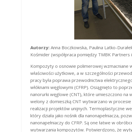
Autorzy:
Anna Boczkowska, Paulina Latko-Durałe
Kośmider (współpraca pomiędzy TMBK Partners i
Kompozyty o osnowie polimerowej wzmacniane włó
właściwości użytkowe, a w szczególności przewo
pracy była poprawa przewodnictwa elektrycznego
włóknami węglowymi (CFRP). Osiągnięto to popr
nanorurki węglowe (CNT), które umieszczono na w
welony z domieszką CNT wytwarzano w procesie me
realizacji projektów unijnych. Termoplastyczne w
który działa jako nośnik dla nanonapełniacza, po
nanonapełniaczy do CFRP. Są one łatwe w obrób
wytwarzania kompozytów. Potwierdzono, że wyt