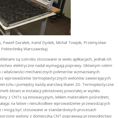
k, Paweł Durałek, Kamil Dydek, Michał Towpik, Przemysław
 Politechniką Warszawską)
knami są szeroko stosowane w wielu aplikacjach, jednak ich
dnictwo elektryczne nadal wymagają poprawy. Głównym celem
 i właściwości mechanicznych polimerów wzmacnianych
zez wprowadzenie termoplastycznych welonów zawierających
ierzchu i pomiędzy każdą warstwą tkanin 2D. Termoplastyczne
lt-blown w instalacji pilotażowej powstałej w wyniku
elony z CNTs są innowacyjnym, lekkim materiałem pośrednim,
zwalając na łatwe i nieszkodliwe wprowadzenie przewodzących
ce i mogą być stosowane w standardowych procesach
worzone welony z domieszką CNT poprawiają przewodnictwo