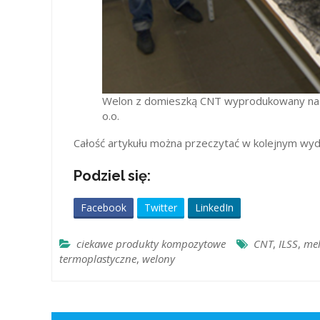
Welon z domieszką CNT wyprodukowany na in
o.o.
Całość artykułu można przeczytać w kolejnym w
Podziel się:
Facebook
Twitter
LinkedIn
ciekawe produkty kompozytowe
CNT
,
ILSS
,
mel
termoplastyczne
,
welony
Nawigacja