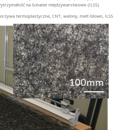
wytrzymałość na ścinanie międzywarstwowe (ILSS).
orzywa termoplastyczne, CNT, welony, melt-blown, ILSS