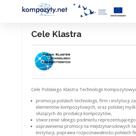
Skip
to
content
Cele Klastra
Cele Polskiego Klastra Technologii Kompozytowy
promocja polskich technologii, firm i instytucj
elementów kompozytowych, oraz polskiej myśli
służących do produkcji kompozytów,
stworzenie silnego podmiotu reprezentująceg
usprawnienia promocji na międzynarodowych targ
instytucji, poprawa rozpoznawalności polskich 