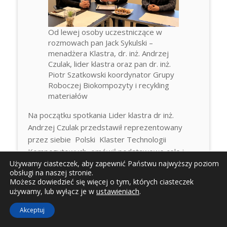
Od lewej osoby uczestniczące w
rozmowach pan Jack Sykulski –
menadżera Klastra, dr. inż. Andrzej
Czulak, lider klastra oraz pan dr. inż.
Piotr Szatkowski koordynator Grupy
Roboczej Biokompozyty i recykling
materiałów
Na początku spotkania Lider klastra dr inż.
Andrzej Czulak przedstawił reprezentowany
przez siebie Polski Klaster Technologii
Kompozytowych, omówił podstawowe cele i
działania PKTK. Dziekan Wydziału prof. Jerzy
Używamy ciasteczek, aby zapewnić Państwu najwyższy poziom
obsługi na naszej stronie.
Jedliński zaprezentował działalność Wydziału
Możesz dowiedzieć się więcej o tym, których ciasteczek
IMiC, skupiając się na tematyce materiałów
ustawieniach
.
używamy, lub wyłącz je w
kompozytowych oraz prowadzonej dydaktyki w
Akceptuj
tym zakresie.