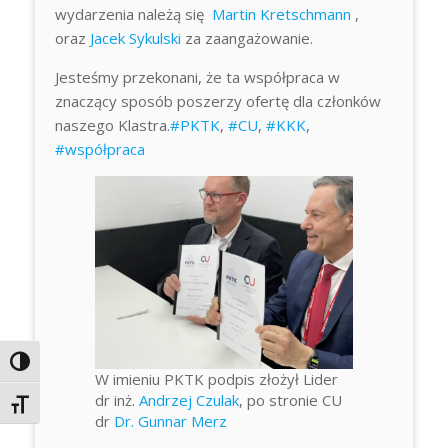
wydarzenia należą się
Martin Kretschmann
,
oraz
Jacek Sykulski
za zaangażowanie.
Jesteśmy przekonani, że ta współpraca w
znaczący sposób poszerzy ofertę dla członków
naszego Klastra.
#PKTK
,
#CU
,
#KKK
,
#współpraca
Toggle High Contrast
W imieniu PKTK podpis złożył Lider
dr inż.
Andrzej Czulak
, po stronie CU
Toggle Font size
dr
Dr. Gunnar Merz