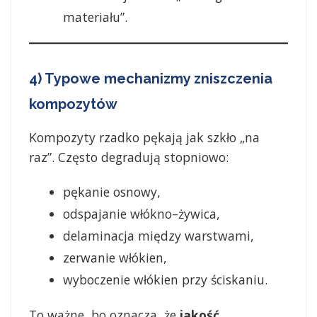
materiału”.
4) Typowe mechanizmy zniszczenia
kompozytów
Kompozyty rzadko pękają jak szkło „na
raz”. Często degradują stopniowo:
pękanie osnowy,
odspajanie włókno–żywica,
delaminacja między warstwami,
zerwanie włókien,
wyboczenie włókien przy ściskaniu.
To ważne, bo oznacza, że
jakość