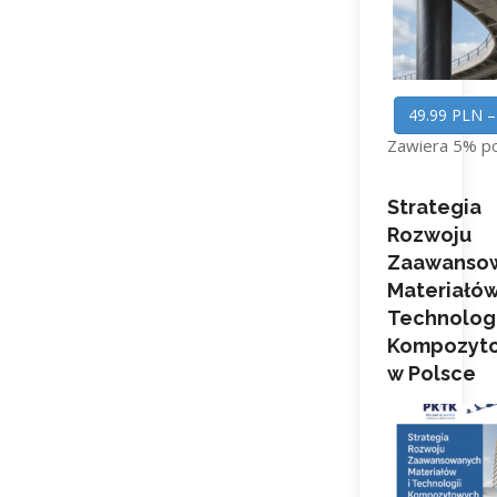
49.99 PLN –
Zawiera 5% p
Strategia
Rozwoju
Zaawanso
Materiałów
Technologi
Kompozyt
w Polsce