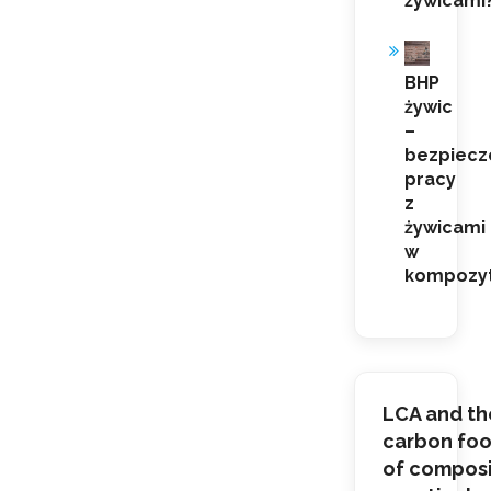
żywicami
BHP
żywic
–
bezpiecz
pracy
z
żywicami
w
kompozy
LCA and th
carbon foo
of composi