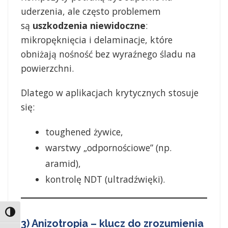
uderzenia, ale często problemem
są
uszkodzenia niewidoczne
:
mikropęknięcia i delaminacje, które
obniżają nośność bez wyraźnego śladu na
powierzchni.
Dlatego w aplikacjach krytycznych stosuje
się:
toughened żywice,
warstwy „odpornościowe” (np.
aramid),
kontrolę NDT (ultradźwięki).
Toggle High Contrast
3) Anizotropia – klucz do zrozumienia