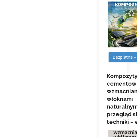
Bezpłatna –
Kompozyt
cementow
wzmacnia
włóknami
naturalnym
przegląd s
techniki –