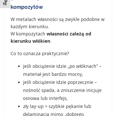
Toggle Font size
kompozytów
W metalach własności są zwykle podobne w
każdym kierunku.
W kompozytach
własności zależą od
kierunku włókien
.
Co to oznacza praktycznie?
jeśli obciążenie idzie „po włóknach” –
materiał jest bardzo mocny,
jeśli obciążenie idzie poprzecznie –
nośność spada, a zniszczenie inicjuje
osnowa lub interfejs,
zły lay-up = szybkie pękanie lub
delaminacja mimo „dobrego