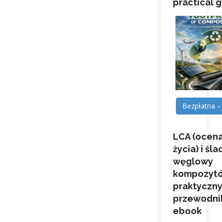
practical 
Bezpłatna –
LCA (ocena
życia) i śla
węglowy
kompozytó
praktyczn
przewodni
ebook