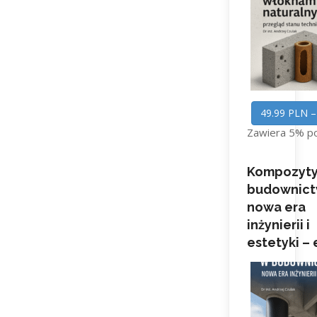
49.99 PLN –
Zawiera 5% p
Kompozyty
budownict
nowa era
inżynierii i
estetyki –