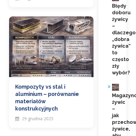
Błędy
doboru
żywicy
–
dlaczego
„dobra
żywica”
to
często
zły
wybór?
Kompozyty vs stal i
aluminium – porównanie
Magazyn
materiałów
żywic
konstrukcyjnych
–
jak
29 grudnia 2025
przecho
żywice,
aby