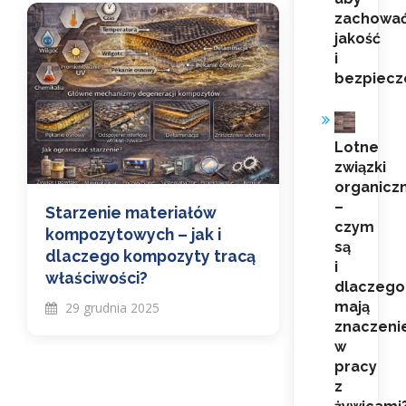
zachowa
jakość
i
bezpiecz
Lotne
związki
organicz
–
Starzenie materiałów
czym
kompozytowych – jak i
są
dlaczego kompozyty tracą
i
właściwości?
dlaczego
mają
29 grudnia 2025
znaczeni
w
pracy
z