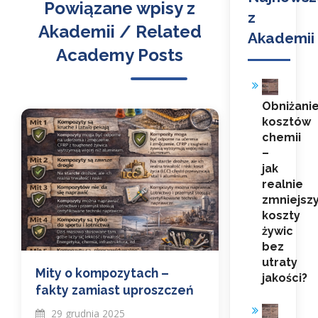
Powiązane wpisy z
z
Akademii / Related
Akademii
Academy Posts
Obniżani
kosztów
chemii
–
jak
realnie
zmniejsz
koszty
żywic
bez
utraty
Mity o kompozytach –
jakości?
fakty zamiast uproszczeń
29 grudnia 2025