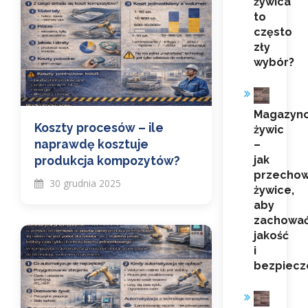
żywica”
to
często
zły
wybór?
Magazyn
Koszty procesów – ile
żywic
naprawdę kosztuje
–
produkcja kompozytów?
jak
przecho
30 grudnia 2025
żywice,
aby
zachowa
jakość
i
bezpiecz