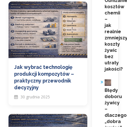
Obniżani
kosztów
chemii
–
jak
realnie
zmniejsz
koszty
żywic
bez
utraty
Jak wybrać technologię
jakości?
produkcji kompozytów –
praktyczny przewodnik
decyzyjny
Błędy
doboru
30 grudnia 2025
żywicy
–
dlaczego
„dobra