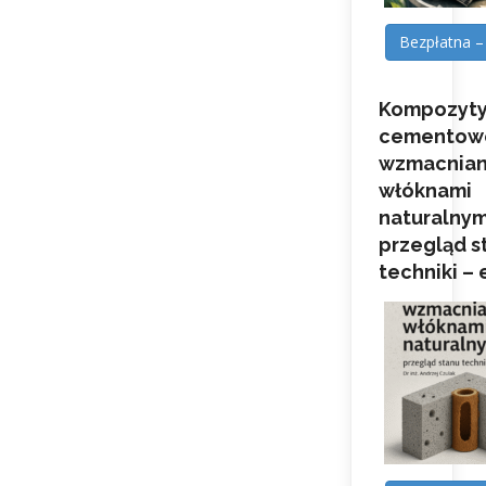
Bezpłatna –
Kompozyt
cementow
wzmacnia
włóknami
naturalnym
przegląd s
techniki –