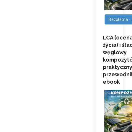
Bezpłatna –
LCA (ocena
życia) i śla
węglowy
kompozytó
praktyczn
przewodni
ebook