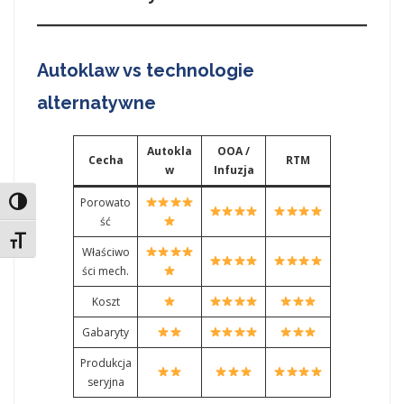
Autoklaw vs technologie
alternatywne
Autokla
OOA /
Cecha
RTM
w
Infuzja
Porowato
Toggle High Contrast
ść
Toggle Font size
Właściwo
ści mech.
Koszt
Gabaryty
Produkcja
seryjna