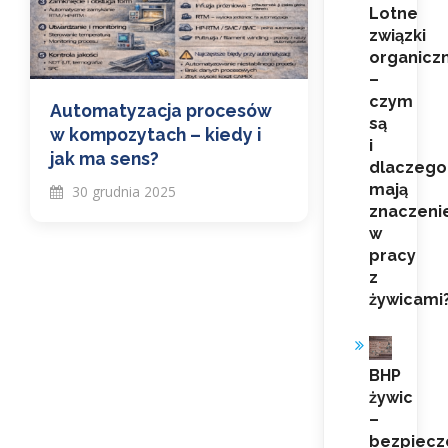
Lotne
związki
organicz
–
czym
Automatyzacja procesów
są
w kompozytach – kiedy i
i
jak ma sens?
dlaczego
mają
30 grudnia 2025
znaczeni
w
pracy
z
żywicami
BHP
żywic
–
bezpiecz