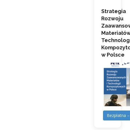
Strategia
Rozwoju
Zaawanso
Materiałów
Technologi
Kompozyt
w Polsce
Bezpłatna –