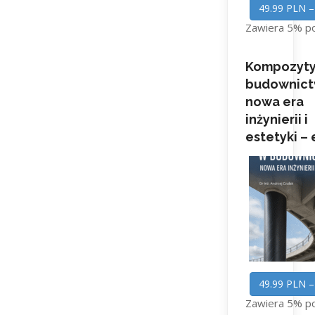
49.99 PLN –
Zawiera 5% p
Kompozyty
budownict
nowa era
inżynierii i
estetyki –
49.99 PLN –
Zawiera 5% p